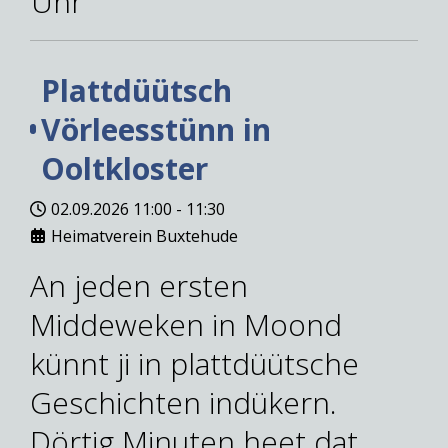
Uhr
Plattdüütsch
Vörleesstünn in
Ooltkloster
02.09.2026
11:00
-
11:30
Heimatverein Buxtehude
An jeden ersten
Middeweken in Moond
künnt ji in plattdüütsche
Geschichten indükern.
Dörtig Minuten heet dat