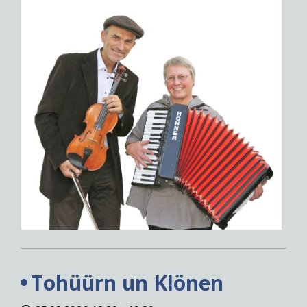
Tohüürn un Klönen