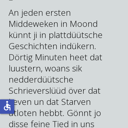
An jeden ersten
Middeweken in Moond
künnt ji in plattdüütsche
Geschichten indükern.
Dörtig Minuten heet dat
luustern, woans sik
nedderdüütsche
Schrieverslüüd över dat
Leven un dat Starven
accessible
utloten hebbt. Gönnt jo
disse feine Tied in uns