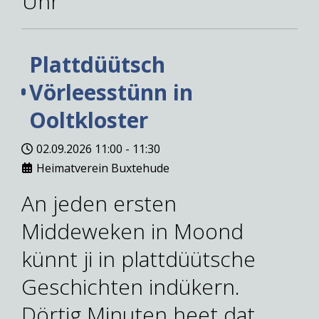
Uhr
Plattdüütsch
Vörleesstünn in
Ooltkloster
02.09.2026
11:00
-
11:30
Heimatverein Buxtehude
An jeden ersten
Middeweken in Moond
künnt ji in plattdüütsche
Geschichten indükern.
Dörtig Minuten heet dat