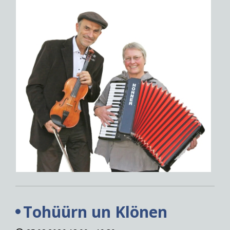
Tohüürn un Klönen