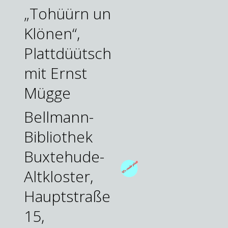
„Tohüürn un
Klönen“,
Plattdüütsch
mit Ernst
Mügge
Bellmann-
Bibliothek
Buxtehude-
Altkloster,
Hauptstraße
15,