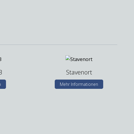
3
Stavenort
n
Mehr Informationen