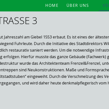
HOME
ÜBER UNS
VE
RASSE 3
 Jahreszahl am Giebel 1553 erbaut. Es ist eines der ältest
iegend Fuhrleute. Durch die Initiative des Stadtdirektors W
ich restaurativ saniert werden. Um die notwendige Infrast
 erfolgen. Hierfür musste das ganze Gebäude (Fachwerk) g
struktur wurde das Architektenteam Frenzel&Frenzel, unter
nnentreppen sind Neukonstruktionen. Maße und Formsprach
Altstadtstuben“ eingeweiht. Durch die Verschmelzung des V
ergegangen, und wird daher heute denkmalpflegerisch vom H