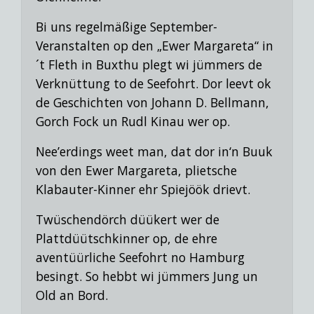
Bi uns regelmäßige September-
Veranstalten op den „Ewer Margareta“ in
´t Fleth in Buxthu plegt wi jümmers de
Verknüttung to de Seefohrt. Dor leevt ok
de Geschichten von Johann D. Bellmann,
Gorch Fock un Rudl Kinau
wer op.
Nee’erdings weet man, dat dor in‘n Buuk
von den Ewer Margareta, plietsche
Klabauter-Kinner ehr Spiejöök drievt.
Twüschendörch düükert wer de
Plattdüütschkinner op, de ehre
aventüürliche Seefohrt no Hamburg
besingt.
So hebbt wi jümmers Jung un
Old an Bord.