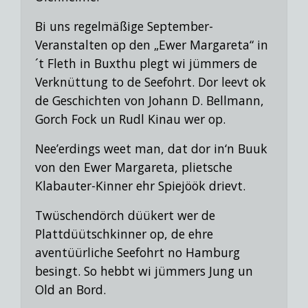
Bi uns regelmäßige September-
Veranstalten op den „Ewer Margareta“ in
´t Fleth in Buxthu plegt wi jümmers de
Verknüttung to de Seefohrt. Dor leevt ok
de Geschichten von Johann D. Bellmann,
Gorch Fock un Rudl Kinau
wer op.
Nee’erdings weet man, dat dor in‘n Buuk
von den Ewer Margareta, plietsche
Klabauter-Kinner ehr Spiejöök drievt.
Twüschendörch düükert wer de
Plattdüütschkinner op, de ehre
aventüürliche Seefohrt no Hamburg
besingt.
So hebbt wi jümmers Jung un
Old an Bord.