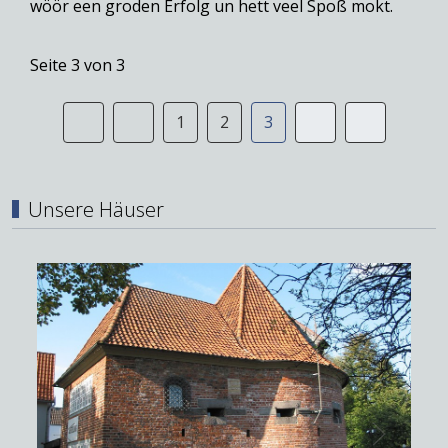
wöör een groden Erfolg un hett veel Spoß mokt.
Seite 3 von 3
1
2
3
Unsere Häuser