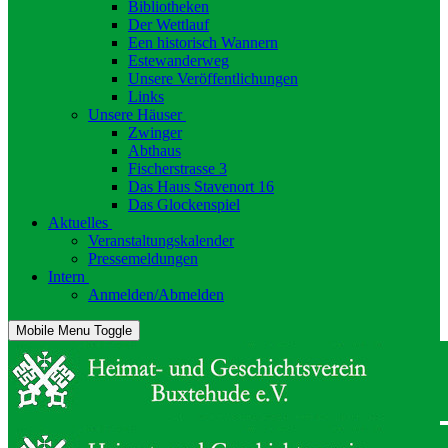
Bibliotheken
Der Wettlauf
Een historisch Wannern
Estewanderweg
Unsere Veröffentlichungen
Links
Unsere Häuser
Zwinger
Abthaus
Fischerstrasse 3
Das Haus Stavenort 16
Das Glockenspiel
Aktuelles
Veranstaltungskalender
Pressemeldungen
Intern
Anmelden/Abmelden
Mobile Menu Toggle