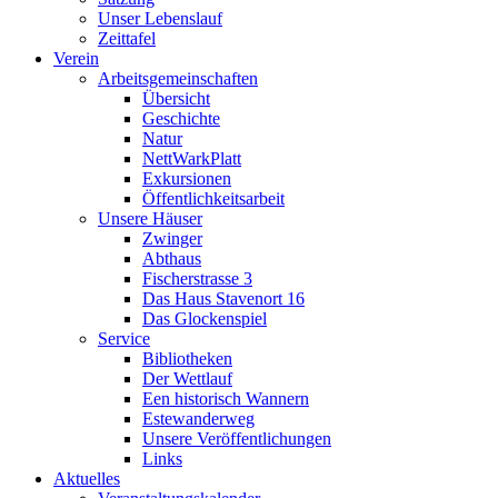
Unser Lebenslauf
Zeittafel
Verein
Arbeitsgemeinschaften
Übersicht
Geschichte
Natur
NettWarkPlatt
Exkursionen
Öffentlichkeitsarbeit
Unsere Häuser
Zwinger
Abthaus
Fischerstrasse 3
Das Haus Stavenort 16
Das Glockenspiel
Service
Bibliotheken
Der Wettlauf
Een historisch Wannern
Estewanderweg
Unsere Veröffentlichungen
Links
Aktuelles