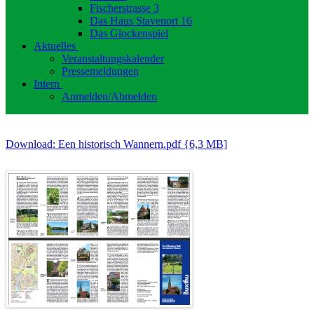
Fischerstrasse 3
Das Haus Stavenort 16
Das Glockenspiel
Aktuelles
Veranstaltungskalender
Pressemeldungen
Intern
Anmelden/Abmelden
Download: Een historisch Wannern.pdf {6,3 MB]