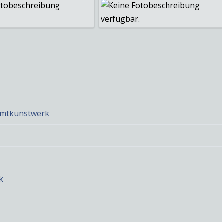
samtkunstwerk
k