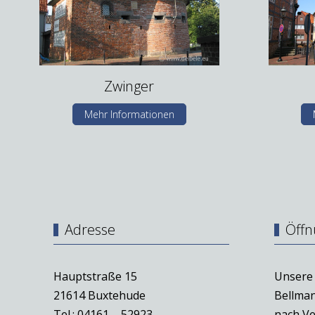
Zwinger
Mehr Informationen
Adresse
Öffn
Hauptstraße 15
Unsere 
21614 Buxtehude
Bellman
Tel.: 04161 – 52923
nach Ve