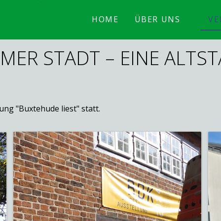
HOME
ÜBER UNS
VE
MER STADT – EINE ALTS
ung "Buxtehude liest" statt.