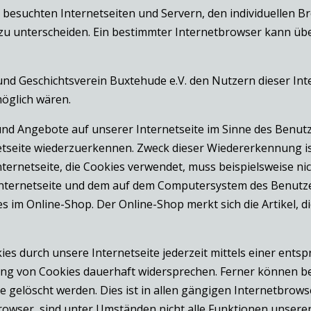
n besuchten Internetseiten und Servern, den individuellen 
 zu unterscheiden. Ein bestimmter Internetbrowser kann üb
nd Geschichtsverein Buxtehude e.V. den Nutzern dieser Inte
möglich wären.
und Angebote auf unserer Internetseite im Sinne des Benut
netseite wiederzuerkennen. Zweck dieser Wiedererkennung i
Internetseite, die Cookies verwendet, muss beispielsweise ni
 Internetseite und dem auf dem Computersystem des Benut
s im Online-Shop. Der Online-Shop merkt sich die Artikel, d
es durch unsere Internetseite jederzeit mittels einer ents
ng von Cookies dauerhaft widersprechen. Ferner können ber
elöscht werden. Dies ist in allen gängigen Internetbrowser
owser, sind unter Umständen nicht alle Funktionen unserer 