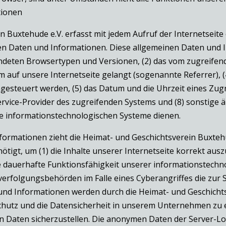
tionen
n Buxtehude e.V. erfasst mit jedem Aufruf der Internetseite
en Daten und Informationen. Diese allgemeinen Daten und I
endeten Browsertypen und Versionen, (2) das vom zugreifen
m auf unsere Internetseite gelangt (sogenannte Referrer), (
esteuert werden, (5) das Datum und die Uhrzeit eines Zugriff
Service-Provider des zugreifenden Systems und (8) sonstige 
e informationstechnologischen Systeme dienen.
ormationen zieht die Heimat- und Geschichtsverein Buxtehu
igt, um (1) die Inhalte unserer Internetseite korrekt auszul
die dauerhafte Funktionsfähigkeit unserer informationstech
fverfolgungsbehörden im Falle eines Cyberangriffes die zu
nd Informationen werden durch die Heimat- und Geschichtsve
chutz und die Datensicherheit in unserem Unternehmen zu e
 Daten sicherzustellen. Die anonymen Daten der Server-Log