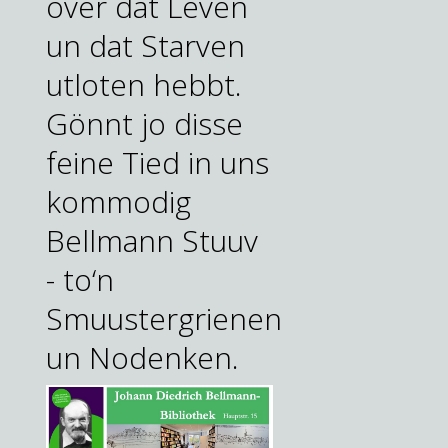
över dat Leven
un dat Starven
utloten hebbt.
Gönnt jo disse
feine Tied in uns
kommodig
Bellmann Stuuv
- to‘n
Smuustergrienen
un Nodenken.