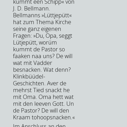
kummt een Schipp« von
J. D. Bellmann.
Bellmanns »Lüttjepütt«
hat zum Thema Kirche
seine ganz eigenen
Fragen: »Du, Opa, seggt
Lütjepütt, worüm
kummt de Pastor so
faaken naa uns? De will
wat mit Vadder
besnacken. Wat denn?
Klinkbüüdel-
Geschichten. Aver de
mehrst Tied snackt he
mit Oma. Oma hett wat
mit den leeven Gott. Un
de Pastor? De will den
Kraam tohoopsnacken.«
Im Anschluss an den