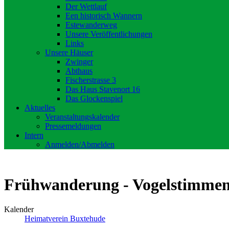
Der Wettlauf
Een historisch Wannern
Estewanderweg
Unsere Veröffentlichungen
Links
Unsere Häuser
Zwinger
Abthaus
Fischerstrasse 3
Das Haus Stavenort 16
Das Glockenspiel
Aktuelles
Veranstaltungskalender
Pressemeldungen
Intern
Anmelden/Abmelden
Frühwanderung - Vogelstimme
Kalender
Heimatverein Buxtehude