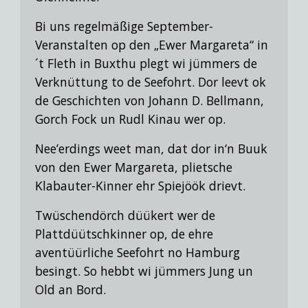
Bi uns regelmäßige September-
Veranstalten op den „Ewer Margareta“ in
´t Fleth in Buxthu plegt wi jümmers de
Verknüttung to de Seefohrt. Dor leevt ok
de Geschichten von Johann D. Bellmann,
Gorch Fock un Rudl Kinau
wer op.
Nee’erdings weet man, dat dor in‘n Buuk
von den Ewer Margareta, plietsche
Klabauter-Kinner ehr Spiejöök drievt.
Twüschendörch düükert wer de
Plattdüütschkinner op, de ehre
aventüürliche Seefohrt no Hamburg
besingt.
So hebbt wi jümmers Jung un
Old an Bord.