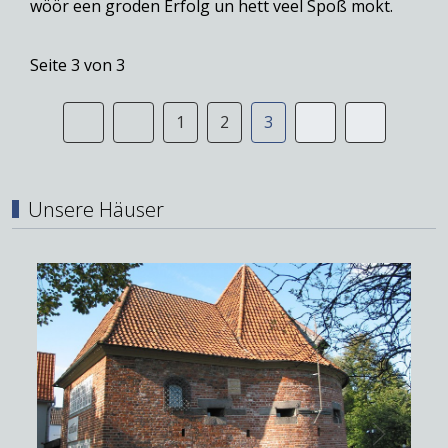
wöör een groden Erfolg un hett veel Spoß mokt.
Seite 3 von 3
1
2
3
Unsere Häuser