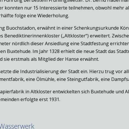
er konnten nur 15 Interessierte teilnehmen, obwohl mehr als
hälfte folge eine Wiederholung.
lung Buochstadon, erwähnt in einer Schenkungsurkunde König
s Benediktinerinnenkloster („Altkloster“) erweitert. Zwisch
eter nördlich dieser Ansiedlung eine Stadtfestung errichte
n Buxtehude. Im Jahr 1328 erhielt die neue Stadt das Stadt
d sie erstmals als Mitglied der Hanse erwähnt.
etzte die Industrialisierung der Stadt ein. Hierzu trug vor a
ementfabrik, eine Ölmühle, eine Steingutfabrik, eine Dampf
Papierfabrik in Altkloster entwickelten sich Buxtehude und 
emeinden erfolgte erst 1931.
 Wasserwerk