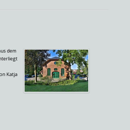
 aus dem
terliegt
on Katja