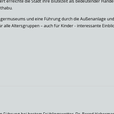
t erreichte die Stadt ihre Blütezeit als bedeutender Handel
ithabu.
germuseums und eine Führung durch die Außenanlage und d
r alle Altersgruppen – auch für Kinder - interessante Einbli
 Führung bei bestem Frühlingswetter. Dr. Bernd Habermann